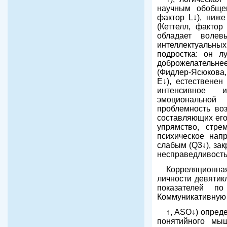
научным обобщен
фактор L↓), ниже
(Кеттелл, фактор
обладает волев
интеллектуальны
подростка: он л
доброжелательнее
(Фидлер-Ясюкова, 
E↓), естественен
интенсивное и
эмоциональной 
проблемность воз
составляющих его
упрямство, стре
психическое нап
слабым (Q3↓), за
несправедливость 
Корреляционна
личности девятик
показателей по
Коммуникативную
↑, ASO↓) опред
понятийного мыш