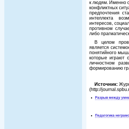
к людям. Именно 
конфликтных ситу
предпочтения ст
интеллекта воз
интересов, социа
противном случа
либо прагматическ
В целом прове
является системо
понятийного мышл
которые играют о
личностном разв
формированию гра
Источник:
Журн
(http://journal.spb
Разрыв между умны
Педагогика неграм