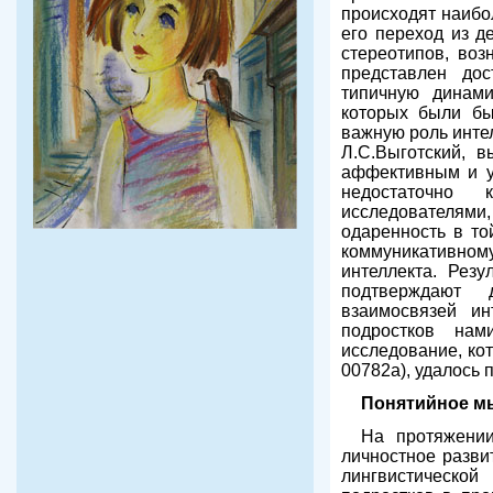
происходят наибо
его переход из д
стереотипов, воз
представлен дос
типичную динами
которых были бы
важную роль инте
Л.С.Выготский, 
аффективным и у
недостаточно 
исследователями, 
одаренность в то
коммуникативном
интеллекта. Рез
подтверждают 
взаимосвязей ин
подростков на
исследование, ко
00782а), удалось 
Понятийное м
На протяжении
личностное разви
лингвистическо