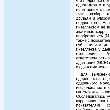
что подростки с 
одногодков и в у
понятийном мышле
лучше разбираютс
друзьям и близки
подростков с ме
интеллектом не в
значимые корреля
воображением (M↑)
также с показате
субъективизм их
интеллекта у дан
отношение к бл
ответственности в
адаптации (GCR) 
их дипломатичност
Для выяснени
одаренности, оц
одаренного моло
исследование в о
математики, инос
Обследовались уч
корреляционного 
показателями с
особенностями од