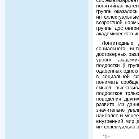
систематизироват
понятийная кате
группы оказалось
интеллектуальные
возрастной нормы
группы достоверн
академического ин
Лонгитюдные 
социального ин
достоверных разл
уровня академи
подростки (I гру
одаренных однокл
в социальной сф
понимать сообще
смысл высказыв
подростков толь
поведения други
развита. Из данн
значительно увел
наиболее и менее
внутренний мир д
интеллектуально 