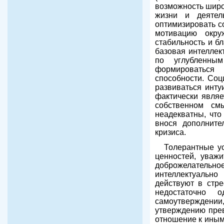
возможность широ
жизни и деятел
оптимизировать с
мотивацию окр
стабильность и б
базовая интеллект
по углубленным
формироваться
способности. Соц
развиваться инту
фактически являе
собственном см
неадекватны, что
внося дополните
кризиса.
Толерантные у
ценностей, уваж
доброжелатель
интеллектуально
действуют в стре
недостаточно о
самоутверждени
утверждению прев
отношение к иным