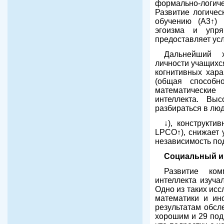
формально-логиче
Развитие логичес
обучению (А3↑) 
эгоизма и упря
предоставляет ус
Дальнейший х
личности учащихс
когнитивных хара
(общая способн
математические
интеллекта. Вы
разбираться в лю
↓), конструкти
LPCО↑), снижает 
независимость под
Социальный ин
Развитие ком
интеллекта изуча
Одно из таких ис
математики и ин
результатам обсл
хорошим и 29 под