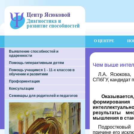
О ЦЕНТРЕ
НО
Выявление способностей и
одаренности
Помощь гиперактивным детям
Чем выше интел
Помощь учащимся 1 - 11-х классов в
Л.А. Ясюкова
обучении и развитиии
СПбГУ, кандидат п
Профориентация
Консультации
Семинары для родителей и педагогов
Оказывается,
формирования
интеллектуальн
результаты мн
мышления в стан
Подростковый 
причине его искл