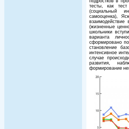
подростков в про
тесты, как тест
(социальный ин
самооценка), Ясю
взаимодействие в
(жизненные ценно
школьники вступ
варианта лично
сформировано по
становление баз
интенсивное инте
случае происход
развития, наб
формирование нег