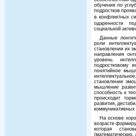
обучения по углу
подростков прояв
в конфликтных си
одаренности по
социальной активн
Данные лонгит
роли интеллекту
становлении их э
направления онто
уровень интел
подростковому в
понятийное мышл
интеллектуальн
становление эмо
мышление развит
способность к те
происходит торм
развития, дестаб
коммуникативных 
На основе хор
возрасте формиру
которая стано
(математических, 